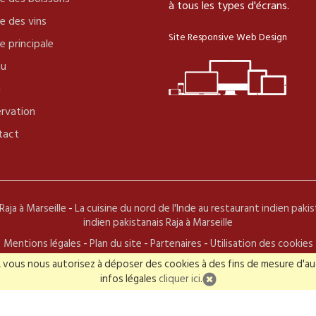
à tous les types d'écrans.
e des vins
Site Responsive Web Design
e principale
u
g
rvation
tact
Raja à Marseille
-
La cuisine du nord de l'Inde au restaurant indien pakist
indien pakistanais Raja à Marseille
Mentions légales
-
Plan du site
-
Partenaires
-
Utilisation des cookies
er, vous nous autorisez à déposer des cookies à des fins de mesure d'a
e mise à jour le 22 Août 2023. Copyright © 2011-2026 Raja All rights r
infos légales
cliquer ici
.