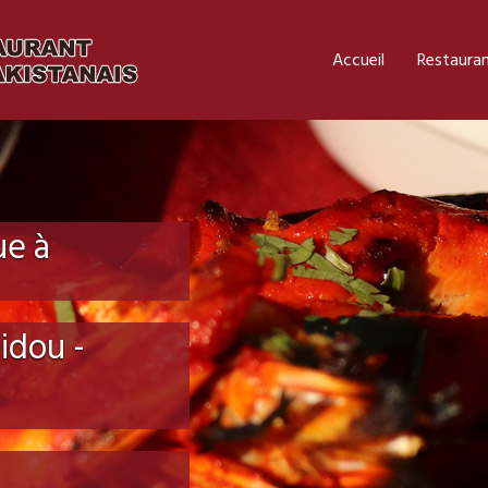
Accueil
Restaura
ue à
idou -