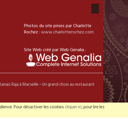
Photos du site prises par Charlotte
Rochez :
www.charlotterochez.com
Site Web créé par Web Genalia :
anais Raja à Marseille
-
Un grand choix au restaurant
udience. Pour désactiver les cookies
cliquer ici
, pour lire les
eserved.