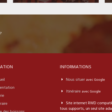
 ?
ATION
INFORMATIONS
eil
Nous situer
avec Google
sentation
Itinéraire
avec Google
rie
Site internet RWD compatib
éraire
tous supports, un seul site ad
e des boissons