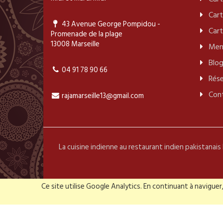
Cart
43 Avenue George Pompidou -
Cart
Promenade de la plage
13008 Marseille
Men
Blo
04 91 78 90 66
Rése
Con
rajamarseille13@gmail.com
La cuisine indienne au restaurant indien pakistanais 
Ce site utilise Google Analytics. En continuant à navigu
Dernièr