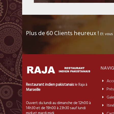
Plus de
60
Clients heureux !
Et vous
NAVIG
Accu
Restaurant
indien
pakistanais
le Raja à
Pré
Marseille
Gale
Ouvert du lundi au dimanche de 12h00 à
Itin
14h30 et de 19h00 à 23h30 sauf lundi
midi et mardi midi
Cart