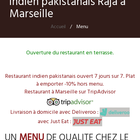
indien pakistanais Raja à
Marseille
Accueil
/
Menu
Ouverture du restaurant en terrasse.
Restaurant indien pakistanais ouvert 7 jours sur 7. Plat
à emporter -10% hors menu.
Restaurant à Marseille sur TripAdvisor
Livraison à domicile avec Deliveroo :
avec Just Eat :
UN
MENU
DE QUALITE CHEZ LE